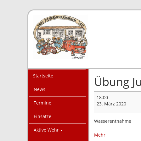
Startseite
Übung J
News
Übung
18:00
Jugend
Termine
23. März 2020
Einsätze
Wasserentnahme
Aktive Wehr
über
Mehr
{title}