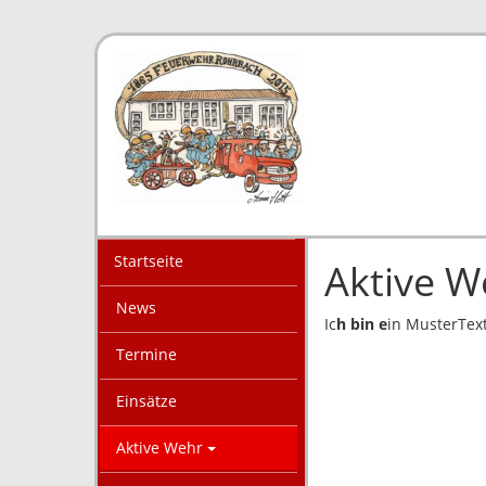
Startseite
Aktive W
News
Ic
h bin e
in MusterTex
Termine
Einsätze
Aktive Wehr