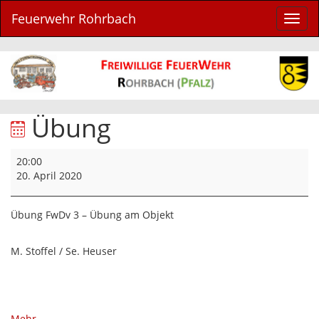
Feuerwehr Rohrbach
Navig
ein-/
Übung
Übung
20:00
20. April 2020
Übung FwDv 3 – Übung am Objekt
M. Stoffel / Se. Heuser
über
Mehr