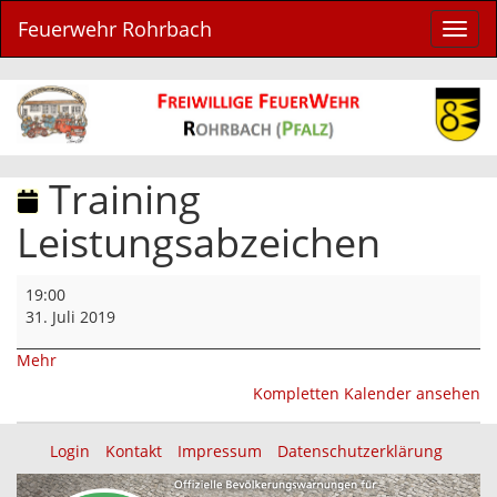
Feuerwehr Rohrbach
Navig
ein-/
Training
Leistungsabzeichen
Training
19:00
Leistungsabzeichen
31. Juli 2019
über
Mehr
{title}
Kompletten Kalender ansehen
Login
Kontakt
Impressum
Datenschutzerklärung