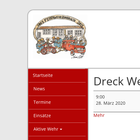
Startseite
Dreck W
News
Dreck
9:00
Weg
Termine
28. März 2020
Tag
über
Mehr
Einsätze
{title}
Aktive Wehr