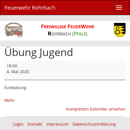
Feuerwehr Rohrbach
Navig
ein-/
Übung Jugend
Übung
18:00
Jugend
4. Mai 2020
Funkübung
über
Mehr
{title}
Kompletten Kalender ansehen
Login
Kontakt
Impressum
Datenschutzerklärung