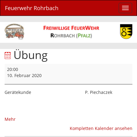
Feuerwehr Rohrbach
Navig
ein-/
Übung
Übung
20:00
10. Februar 2020
Gerätekunde
P. Piechaczek
über
Mehr
{title}
Kompletten Kalender ansehen